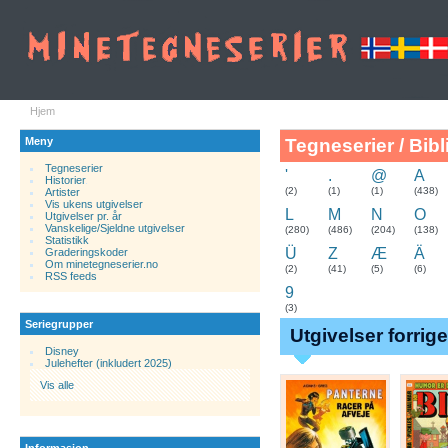
Hjem
Meny
Tegneserier / Bibl
Tegneserier
'
.
@
A
Historier
.
(2)
(1)
(1)
(438)
Artister
Vis ukens utgivelser
L
M
N
O
Utgivelser pr. år
Vanskelige/Sjeldne utgivelser
(280)
(486)
(204)
(138)
Statistikk
Ü
Z
Æ
Ä
Graderingskoder
Om minetegneserier.no
(2)
(41)
(5)
(6)
RSS feeds
9
(3)
Seriegrupper
Utgivelser forrig
Disney
Julehefter (inkludert 2025)
Vis alle