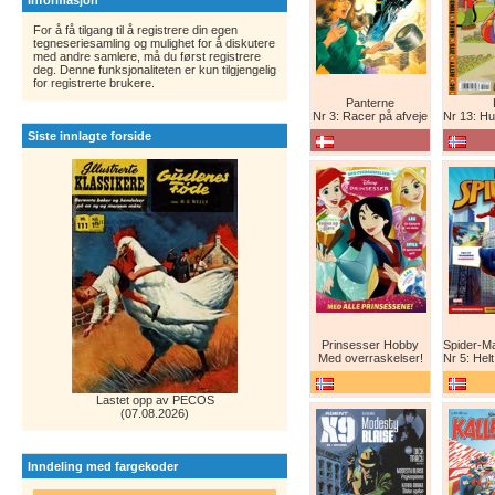
Informasjon
For å få tilgang til å registrere din egen
tegneseriesamling og mulighet for å diskutere
med andre samlere, må du først registrere
deg. Denne funksjonaliteten er kun tilgjengelig
for registrerte brukere.
Panterne
Nr 3: Racer på afveje
Nr 13: Humor er 
Siste innlagte forside
Prinsesser Hobby
Med overraskelser!
Nr 5: Helt ny teg
Lastet opp av PECOS
(07.08.2026)
Inndeling med fargekoder