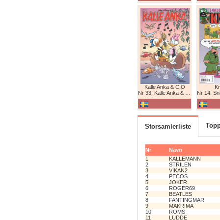
Kalle Anka & C:O
K
Nr 33: Kalle Anka & C:O
Nr 14: Snabb
Topp
Storsamlerliste
Nr
Navn
1
KALLEMANN
2
STRILEN
3
VIKAN2
4
PECOS
5
JOKER
6
ROGER69
7
BEATLES
8
FANTINGMAR
9
MAKRIMA
10
ROMS
11
LUDDE