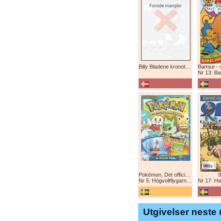
Billy Bladene kronologisk (abonnement)
Nr 13: Bamse-ju
Pokémon, Det officiella magazinet
9
Nr 5: Högvoltflygarna mot Svart Rayquaza!
Nr 17: Harald 
Utgivelser neste 