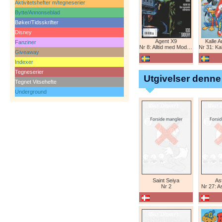
Aktivitetshefter m/tegneserier
Bytte/Annonseblad
Bøker/Tidsskrifter
Disney
Agent X9
Kalle 
Fanziner
Nr 8: Alltid med Modesty Blaise
Nr 31: Kall
Giveaway
Indexer
Tegneserier
Utgivelser denne
Tegnet Vitsehefte
Underground
Saint Seiya
Ast
Nr 2
Nr 27: A