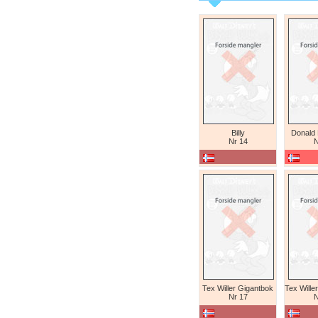
Billy
Donald
Nr 14
N
Tex Willer Gigantbok
Nr 17
N