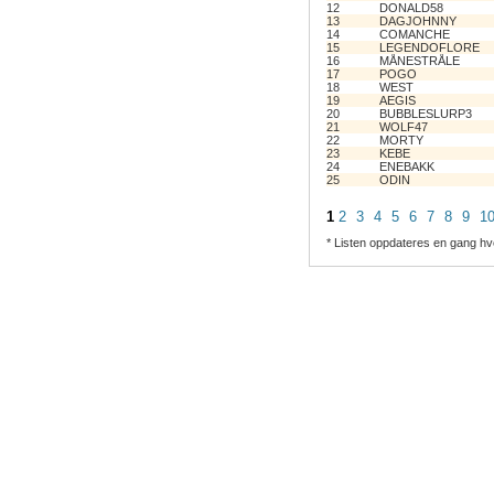
12
DONALD58
13
DAGJOHNNY
14
COMANCHE
15
LEGENDOFLORE
16
MÅNESTRÅLE
17
POGO
18
WEST
19
AEGIS
20
BUBBLESLURP3
21
WOLF47
22
MORTY
23
KEBE
24
ENEBAKK
25
ODIN
1
2
3
4
5
6
7
8
9
1
* Listen oppdateres en gang hv