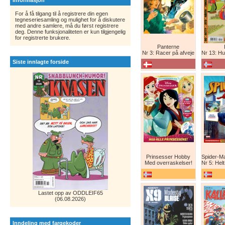
Informasjon
For å få tilgang til å registrere din egen
tegneseriesamling og mulighet for å diskutere
med andre samlere, må du først registrere
deg. Denne funksjonaliteten er kun tilgjengelig
for registrerte brukere.
Panterne
Nr 3: Racer på afveje
Nr 13: Humor er 
Siste innlagte forside
Prinsesser Hobby
Med overraskelser!
Nr 5: Helt ny teg
Lastet opp av ODDLEIF65
(06.08.2026)
Inndeling med fargekoder