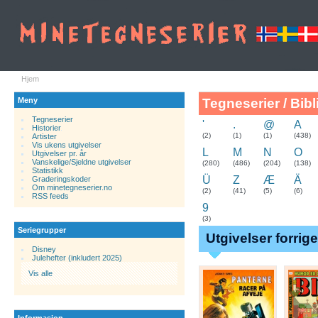
Hjem
Meny
Tegneserier / Bibl
Tegneserier
'
.
@
A
Historier
.
(2)
(1)
(1)
(438)
Artister
Vis ukens utgivelser
L
M
N
O
Utgivelser pr. år
Vanskelige/Sjeldne utgivelser
(280)
(486)
(204)
(138)
Statistikk
Ü
Z
Æ
Ä
Graderingskoder
Om minetegneserier.no
(2)
(41)
(5)
(6)
RSS feeds
9
(3)
Seriegrupper
Utgivelser forrig
Disney
Julehefter (inkludert 2025)
Vis alle