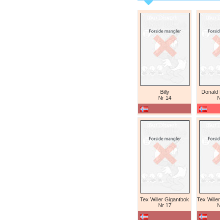
Billy
Donald
Nr 14
N
Tex Willer Gigantbok
Nr 17
N