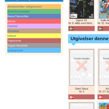
Aktivitetshefter m/tegneserier
Bytte/Annonseblad
Bøker/Tidsskrifter
Agent X9
Kalle 
Disney
Nr 8: Alltid med Modesty Blaise
Nr 31: Kall
Fanziner
Giveaway
Indexer
Utgivelser denne
Tegneserier
Tegnet Vitsehefte
Underground
Saint Seiya
Ast
Nr 2
Nr 27: A