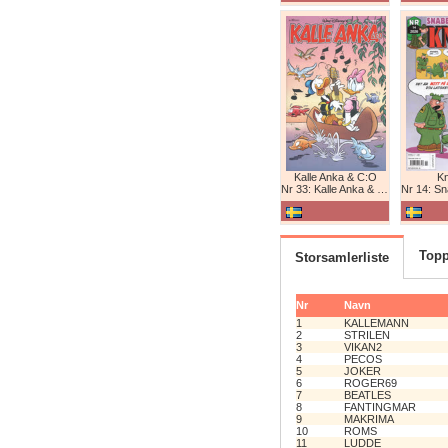
Kalle Anka & C:O
K
Nr 33: Kalle Anka & C:O
Nr 14: Snabb
Topp
Storsamlerliste
Nr
Navn
1
KALLEMANN
2
STRILEN
3
VIKAN2
4
PECOS
5
JOKER
6
ROGER69
7
BEATLES
8
FANTINGMAR
9
MAKRIMA
10
ROMS
11
LUDDE