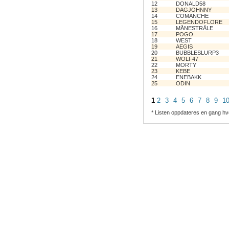
12
DONALD58
13
DAGJOHNNY
14
COMANCHE
15
LEGENDOFLORE
16
MÅNESTRÅLE
17
POGO
18
WEST
19
AEGIS
20
BUBBLESLURP3
21
WOLF47
22
MORTY
23
KEBE
24
ENEBAKK
25
ODIN
1
2
3
4
5
6
7
8
9
1
* Listen oppdateres en gang hv