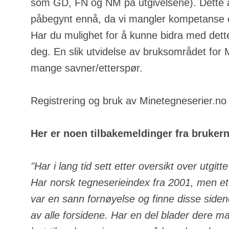
som GD, FN og NM på utgivelsene). Dette a
påbegynt ennå, da vi mangler kompetanse o
Har du mulighet for å kunne bidra med dette
deg. En slik utvidelse av bruksområdet for
mange savner/etterspør.
Registrering og bruk av Minetegneserier.no e
Her er noen tilbakemeldinger fra bruker
"Har i lang tid sett etter oversikt over utgit
Har norsk tegneserieindex fra 2001, men ett
var en sann fornøyelse og finne disse side
av alle forsidene. Har en del blader dere m