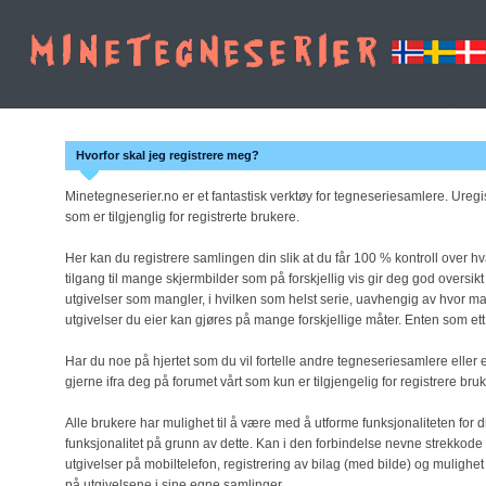
Hvorfor skal jeg registrere meg?
Minetegneserier.no er et fantastisk verktøy for tegneseriesamlere. Uregist
som er tilgjenglig for registrerte brukere.
Her kan du registrere samlingen din slik at du får 100 % kontroll over 
tilgang til mange skjermbilder som på forskjellig vis gir deg god oversikt
utgivelser som mangler, i hvilken som helst serie, uavhengig av hvor m
utgivelser du eier kan gjøres på mange forskjellige måter. Enten som ett 
Har du noe på hjertet som du vil fortelle andre tegneseriesamlere eller e
gjerne ifra deg på forumet vårt som kun er tilgjengelig for registrere bru
Alle brukere har mulighet til å være med å utforme funksjonaliteten for dis
funksjonalitet på grunn av dette. Kan i den forbindelse nevne strekkode
utgivelser på mobiltelefon, registrering av bilag (med bilde) og mulighet
på utgivelsene i sine egne samlinger.