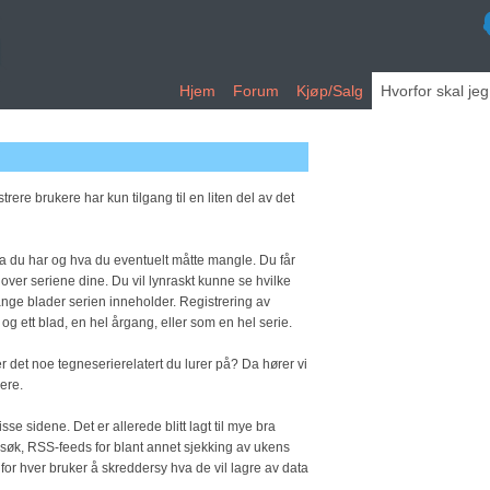
Hjem
Forum
Kjøp/Salg
Hvorfor skal je
rere brukere har kun tilgang til en liten del av det
hva du har og hva du eventuelt måtte mangle. Du får
 over seriene dine. Du vil lynraskt kunne se hvilke
ange blader serien inneholder. Registrering av
og ett blad, en hel årgang, eller som en hel serie.
r det noe tegneserierelatert du lurer på? Da hører vi
kere.
se sidene. Det er allerede blitt lagt til mye bra
 søk, RSS-feeds for blant annet sjekking av ukens
 for hver bruker å skreddersy hva de vil lagre av data