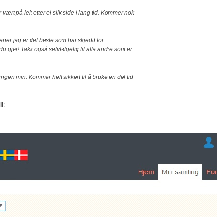
r vært på leit etter ei slik side i lang tid. Kommer nok
ener jeg er det beste som har skjedd for
u gjør! Takk også selvfølgelig til alle andre som er
lingen min. Kommer helt sikkert til å bruke en del tid
il
: