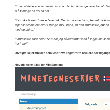
"Enig i at dette er ei fantastisk fin side. Har brukt mange timer her alt. Ha
til å tilbringe en del tid her."
"Kan ikke få rost disse sidene nok. De blir bare bedre og bedre! Dette m
tegneseriesamlere ever!! Mange takk, Trond, for den fantastiske jobben d
med og bidrar!"
"Fantastiske flotte sider! Selv har jeg såvidt startet med å legge inn sam
her inne!"
Utvalgte skjermbilder som viser hva registrerte brukere har tilgang t
Hovedskjermbilde for Min Samling
: