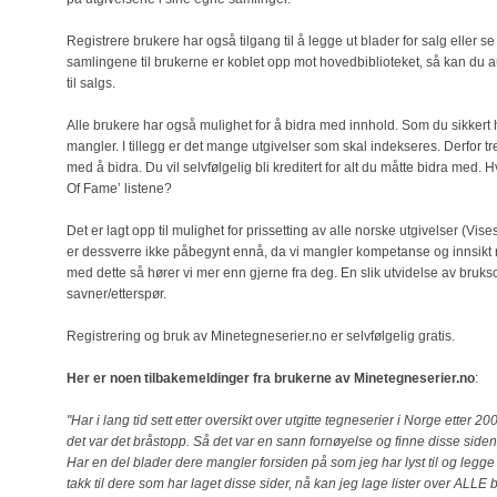
Registrere brukere har også tilgang til å legge ut blader for salg eller s
samlingene til brukerne er koblet opp mot hovedbiblioteket, så kan du 
til salgs.
Alle brukere har også mulighet for å bidra med innhold. Som du sikkert ha
mangler. I tillegg er det mange utgivelser som skal indekseres. Derfor tr
med å bidra. Du vil selvfølgelig bli kreditert for alt du måtte bidra med.
Of Fame’ listene?
Det er lagt opp til mulighet for prissetting av alle norske utgivelser (V
er dessverre ikke påbegynt ennå, da vi mangler kompetanse og innsikt r
med dette så hører vi mer enn gjerne fra deg. En slik utvidelse av bru
savner/etterspør.
Registrering og bruk av Minetegneserier.no er selvfølgelig gratis.
Her er noen tilbakemeldinger fra brukerne av Minetegneserier.no
:
"Har i lang tid sett etter oversikt over utgitte tegneserier i Norge etter 
det var det bråstopp. Så det var en sann fornøyelse og finne disse siden
Har en del blader dere mangler forsiden på som jeg har lyst til og legg
takk til dere som har laget disse sider, nå kan jeg lage lister over ALLE