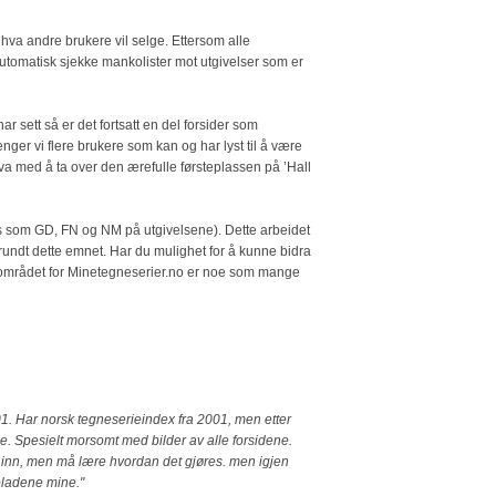
e hva andre brukere vil selge. Ettersom alle
automatisk sjekke mankolister mot utgivelser som er
r sett så er det fortsatt en del forsider som
enger vi flere brukere som kan og har lyst til å være
 Hva med å ta over den ærefulle førsteplassen på ’Hall
ises som GD, FN og NM på utgivelsene). Dette arbeidet
undt dette emnet. Har du mulighet for å kunne bidra
ksområdet for Minetegneserier.no er noe som mange
2001. Har norsk tegneserieindex fra 2001, men etter
e. Spesielt morsomt med bilder av alle forsidene.
e inn, men må lære hvordan det gjøres. men igjen
 bladene mine."