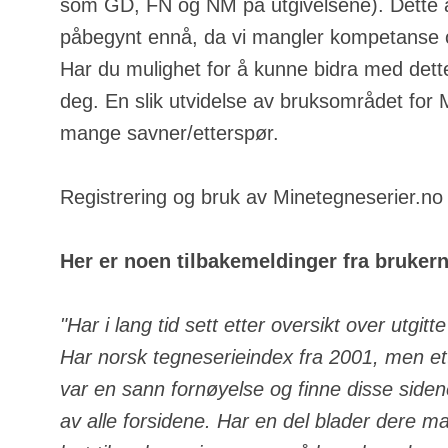
som GD, FN og NM på utgivelsene). Dette a
påbegynt ennå, da vi mangler kompetanse o
Har du mulighet for å kunne bidra med dette
deg. En slik utvidelse av bruksområdet for
mange savner/etterspør.
Registrering og bruk av Minetegneserier.no e
Her er noen tilbakemeldinger fra bruker
"Har i lang tid sett etter oversikt over utgit
Har norsk tegneserieindex fra 2001, men ett
var en sann fornøyelse og finne disse side
av alle forsidene. Har en del blader dere m