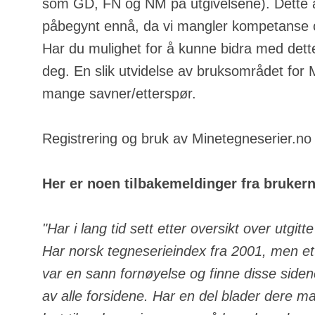
som GD, FN og NM på utgivelsene). Dette a
påbegynt ennå, da vi mangler kompetanse o
Har du mulighet for å kunne bidra med dette
deg. En slik utvidelse av bruksområdet for
mange savner/etterspør.
Registrering og bruk av Minetegneserier.no e
Her er noen tilbakemeldinger fra bruker
"Har i lang tid sett etter oversikt over utgit
Har norsk tegneserieindex fra 2001, men ett
var en sann fornøyelse og finne disse side
av alle forsidene. Har en del blader dere m