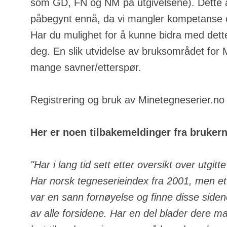
som GD, FN og NM på utgivelsene). Dette a
påbegynt ennå, da vi mangler kompetanse o
Har du mulighet for å kunne bidra med dette
deg. En slik utvidelse av bruksområdet for
mange savner/etterspør.
Registrering og bruk av Minetegneserier.no e
Her er noen tilbakemeldinger fra bruker
"Har i lang tid sett etter oversikt over utgit
Har norsk tegneserieindex fra 2001, men ett
var en sann fornøyelse og finne disse side
av alle forsidene. Har en del blader dere m