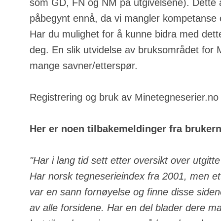
som GD, FN og NM på utgivelsene). Dette a
påbegynt ennå, da vi mangler kompetanse o
Har du mulighet for å kunne bidra med dette
deg. En slik utvidelse av bruksområdet for
mange savner/etterspør.
Registrering og bruk av Minetegneserier.no e
Her er noen tilbakemeldinger fra bruker
"Har i lang tid sett etter oversikt over utgit
Har norsk tegneserieindex fra 2001, men ett
var en sann fornøyelse og finne disse side
av alle forsidene. Har en del blader dere m