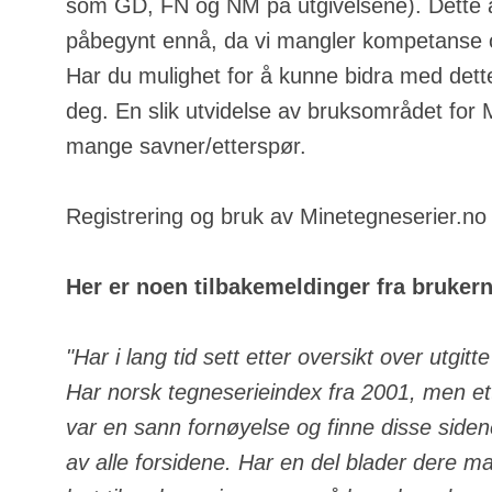
som GD, FN og NM på utgivelsene). Dette a
påbegynt ennå, da vi mangler kompetanse o
Har du mulighet for å kunne bidra med dette
deg. En slik utvidelse av bruksområdet for
mange savner/etterspør.
Registrering og bruk av Minetegneserier.no e
Her er noen tilbakemeldinger fra bruker
"Har i lang tid sett etter oversikt over utgit
Har norsk tegneserieindex fra 2001, men ett
var en sann fornøyelse og finne disse side
av alle forsidene. Har en del blader dere m