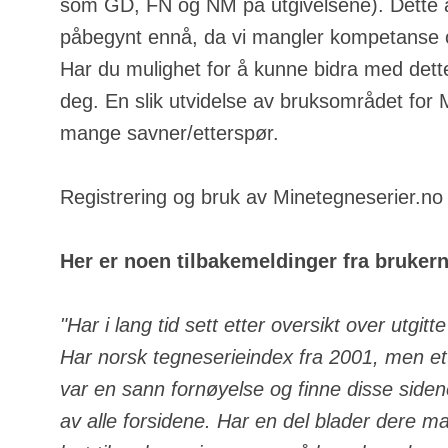
som GD, FN og NM på utgivelsene). Dette a
påbegynt ennå, da vi mangler kompetanse o
Har du mulighet for å kunne bidra med dette
deg. En slik utvidelse av bruksområdet for
mange savner/etterspør.
Registrering og bruk av Minetegneserier.no e
Her er noen tilbakemeldinger fra bruker
"Har i lang tid sett etter oversikt over utgit
Har norsk tegneserieindex fra 2001, men ett
var en sann fornøyelse og finne disse side
av alle forsidene. Har en del blader dere m