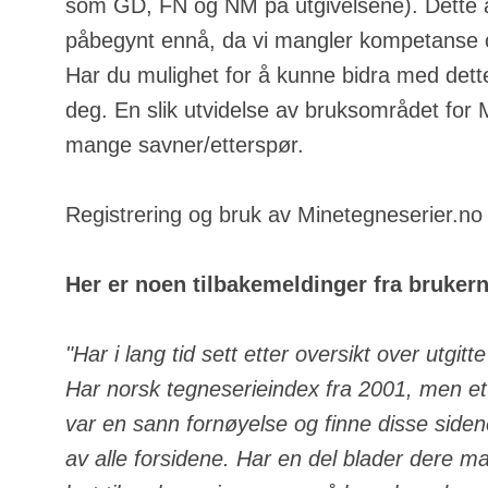
som GD, FN og NM på utgivelsene). Dette a
påbegynt ennå, da vi mangler kompetanse o
Har du mulighet for å kunne bidra med dette
deg. En slik utvidelse av bruksområdet for
mange savner/etterspør.
Registrering og bruk av Minetegneserier.no e
Her er noen tilbakemeldinger fra bruker
"Har i lang tid sett etter oversikt over utgit
Har norsk tegneserieindex fra 2001, men ett
var en sann fornøyelse og finne disse side
av alle forsidene. Har en del blader dere m