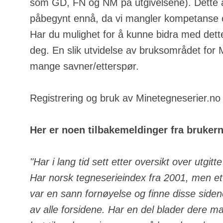
som GD, FN og NM på utgivelsene). Dette a
påbegynt ennå, da vi mangler kompetanse o
Har du mulighet for å kunne bidra med dette
deg. En slik utvidelse av bruksområdet for
mange savner/etterspør.
Registrering og bruk av Minetegneserier.no e
Her er noen tilbakemeldinger fra bruker
"Har i lang tid sett etter oversikt over utgit
Har norsk tegneserieindex fra 2001, men ett
var en sann fornøyelse og finne disse side
av alle forsidene. Har en del blader dere m