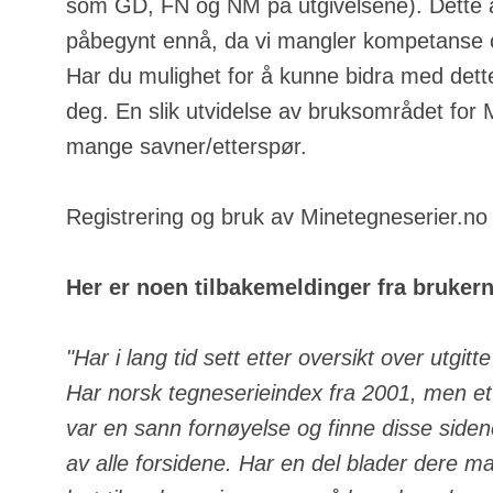
som GD, FN og NM på utgivelsene). Dette a
påbegynt ennå, da vi mangler kompetanse o
Har du mulighet for å kunne bidra med dette
deg. En slik utvidelse av bruksområdet for
mange savner/etterspør.
Registrering og bruk av Minetegneserier.no e
Her er noen tilbakemeldinger fra bruker
"Har i lang tid sett etter oversikt over utgit
Har norsk tegneserieindex fra 2001, men ett
var en sann fornøyelse og finne disse side
av alle forsidene. Har en del blader dere m