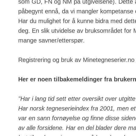
som GD, FN og NM på utgivelsene). Dette a
påbegynt ennå, da vi mangler kompetanse o
Har du mulighet for å kunne bidra med dette
deg. En slik utvidelse av bruksområdet for
mange savner/etterspør.
Registrering og bruk av Minetegneserier.no e
Her er noen tilbakemeldinger fra bruker
"Har i lang tid sett etter oversikt over utgit
Har norsk tegneserieindex fra 2001, men ett
var en sann fornøyelse og finne disse side
av alle forsidene. Har en del blader dere m