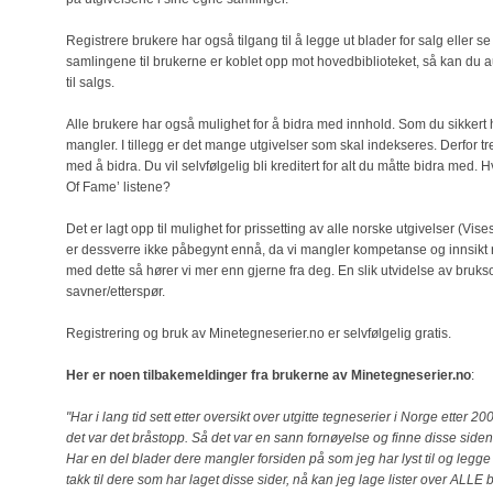
Registrere brukere har også tilgang til å legge ut blader for salg eller s
samlingene til brukerne er koblet opp mot hovedbiblioteket, så kan du 
til salgs.
Alle brukere har også mulighet for å bidra med innhold. Som du sikkert ha
mangler. I tillegg er det mange utgivelser som skal indekseres. Derfor tr
med å bidra. Du vil selvfølgelig bli kreditert for alt du måtte bidra med.
Of Fame’ listene?
Det er lagt opp til mulighet for prissetting av alle norske utgivelser (V
er dessverre ikke påbegynt ennå, da vi mangler kompetanse og innsikt r
med dette så hører vi mer enn gjerne fra deg. En slik utvidelse av bru
savner/etterspør.
Registrering og bruk av Minetegneserier.no er selvfølgelig gratis.
Her er noen tilbakemeldinger fra brukerne av Minetegneserier.no
:
"Har i lang tid sett etter oversikt over utgitte tegneserier i Norge etter 
det var det bråstopp. Så det var en sann fornøyelse og finne disse siden
Har en del blader dere mangler forsiden på som jeg har lyst til og legg
takk til dere som har laget disse sider, nå kan jeg lage lister over ALLE