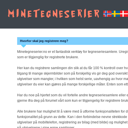
Hvorfor skal jeg registrere meg?
Minetegneserier.no er et fantastisk verktøy for tegneseriesamlere. Uregist
som er tilgjenglig for registrerte brukere.
Her kan du registrere samlingen din slik at du får 100 % kontroll over 
tilgang til mange skjermbilder som på forskjellig vis gir deg god oversikt
utgivelser som mangler, i hvilken som helst serie, uavhengig av hvor m
utgivelser du eier kan gjøres på mange forskjellige måter. Enten som ett 
Har du noe på hjertet som du vil fortelle andre tegneseriesamlere eller e
gjerne ifra deg på forumet vårt som kun er tilgjengelig for registrere bru
Alle brukere har mulighet til å være med å utforme funksjonaliteten for dis
funksjonalitet på grunn av dette. Kan i den forbindelse nevne strekkode
utgivelser på mobiltelefon, registrering av bilag (med bilde) og mulighet
på utgivelsene i sine egne samlinger.