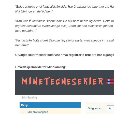
"Enig i at dette er ei fantastisk fin side. Har brukt mange timer her alt. Ha
til å tilbringe en del tid her."
"Kan ikke få rost disse sidene nok. De blir bare bedre og bedre! Dette m
tegneseriesamlere ever!! Mange takk, Trond, for den fantastiske jobben d
med og bidrar!"
"Fantastiske flotte sider! Selv har jeg såvidt startet med å legge inn sam
her inne!"
Utvalgte skjermbilder som viser hva registrerte brukere har tilgang t
Hovedskjermbilde for Min Samling
: