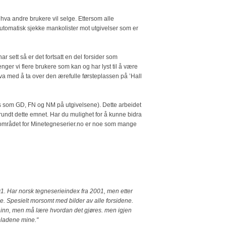
e hva andre brukere vil selge. Ettersom alle
automatisk sjekke mankolister mot utgivelser som er
r sett så er det fortsatt en del forsider som
enger vi flere brukere som kan og har lyst til å være
 Hva med å ta over den ærefulle førsteplassen på ’Hall
ises som GD, FN og NM på utgivelsene). Dette arbeidet
undt dette emnet. Har du mulighet for å kunne bidra
ksområdet for Minetegneserier.no er noe som mange
2001. Har norsk tegneserieindex fra 2001, men etter
e. Spesielt morsomt med bilder av alle forsidene.
e inn, men må lære hvordan det gjøres. men igjen
 bladene mine."