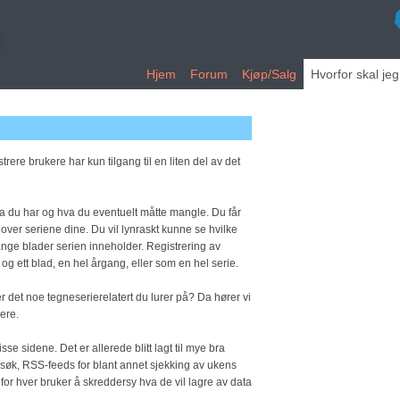
Hjem
Forum
Kjøp/Salg
Hvorfor skal je
rere brukere har kun tilgang til en liten del av det
hva du har og hva du eventuelt måtte mangle. Du får
 over seriene dine. Du vil lynraskt kunne se hvilke
ange blader serien inneholder. Registrering av
og ett blad, en hel årgang, eller som en hel serie.
r det noe tegneserierelatert du lurer på? Da hører vi
kere.
se sidene. Det er allerede blitt lagt til mye bra
 søk, RSS-feeds for blant annet sjekking av ukens
 for hver bruker å skreddersy hva de vil lagre av data