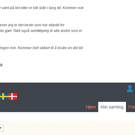
r vært på leit etter ei slik side i lang tid. Kommer nok
ener jeg er det beste som har skjedd for
u gjør! Takk også selvfølgelig til alle andre som er
lingen min. Kommer helt sikkert til å bruke en del tid
il
: