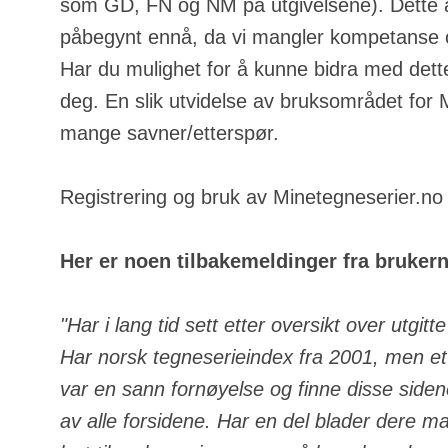
som GD, FN og NM på utgivelsene). Dette a
påbegynt ennå, da vi mangler kompetanse o
Har du mulighet for å kunne bidra med dette
deg. En slik utvidelse av bruksområdet for
mange savner/etterspør.
Registrering og bruk av Minetegneserier.no e
Her er noen tilbakemeldinger fra bruker
"Har i lang tid sett etter oversikt over utgit
Har norsk tegneserieindex fra 2001, men ett
var en sann fornøyelse og finne disse side
av alle forsidene. Har en del blader dere m