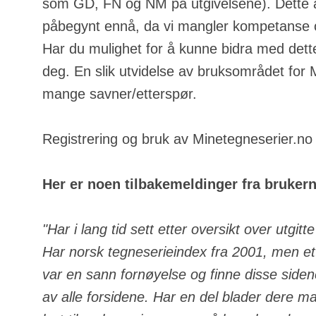
som GD, FN og NM på utgivelsene). Dette a
påbegynt ennå, da vi mangler kompetanse o
Har du mulighet for å kunne bidra med dette
deg. En slik utvidelse av bruksområdet for
mange savner/etterspør.
Registrering og bruk av Minetegneserier.no e
Her er noen tilbakemeldinger fra bruker
"Har i lang tid sett etter oversikt over utgit
Har norsk tegneserieindex fra 2001, men ett
var en sann fornøyelse og finne disse side
av alle forsidene. Har en del blader dere m