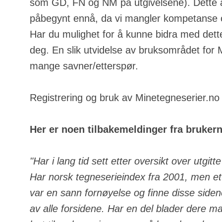
som GD, FN og NM på utgivelsene). Dette a
påbegynt ennå, da vi mangler kompetanse o
Har du mulighet for å kunne bidra med dette
deg. En slik utvidelse av bruksområdet for
mange savner/etterspør.
Registrering og bruk av Minetegneserier.no e
Her er noen tilbakemeldinger fra bruker
"Har i lang tid sett etter oversikt over utgit
Har norsk tegneserieindex fra 2001, men ett
var en sann fornøyelse og finne disse side
av alle forsidene. Har en del blader dere m