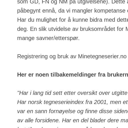
som GD, FN og NM på utgivelsene). Dette a
påbegynt ennå, da vi mangler kompetanse o
Har du mulighet for å kunne bidra med dette
deg. En slik utvidelse av bruksområdet for
mange savner/etterspør.
Registrering og bruk av Minetegneserier.no e
Her er noen tilbakemeldinger fra bruker
"Har i lang tid sett etter oversikt over utgit
Har norsk tegneserieindex fra 2001, men ett
var en sann fornøyelse og finne disse side
av alle forsidene. Har en del blader dere m