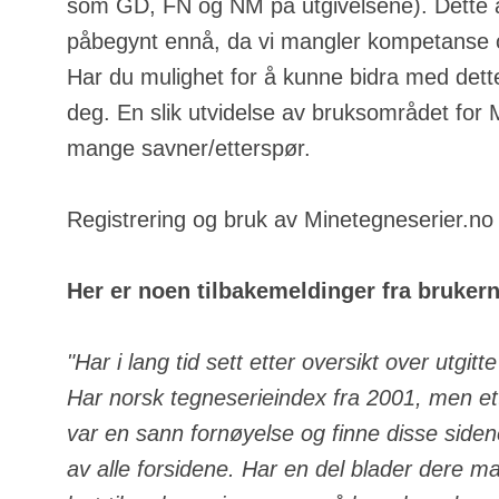
som GD, FN og NM på utgivelsene). Dette a
påbegynt ennå, da vi mangler kompetanse o
Har du mulighet for å kunne bidra med dette
deg. En slik utvidelse av bruksområdet for
mange savner/etterspør.
Registrering og bruk av Minetegneserier.no e
Her er noen tilbakemeldinger fra bruker
"Har i lang tid sett etter oversikt over utgit
Har norsk tegneserieindex fra 2001, men ett
var en sann fornøyelse og finne disse side
av alle forsidene. Har en del blader dere m