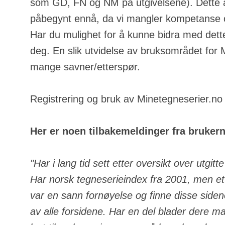
som GD, FN og NM på utgivelsene). Dette a
påbegynt ennå, da vi mangler kompetanse o
Har du mulighet for å kunne bidra med dette
deg. En slik utvidelse av bruksområdet for
mange savner/etterspør.
Registrering og bruk av Minetegneserier.no e
Her er noen tilbakemeldinger fra bruker
"Har i lang tid sett etter oversikt over utgit
Har norsk tegneserieindex fra 2001, men ett
var en sann fornøyelse og finne disse side
av alle forsidene. Har en del blader dere m