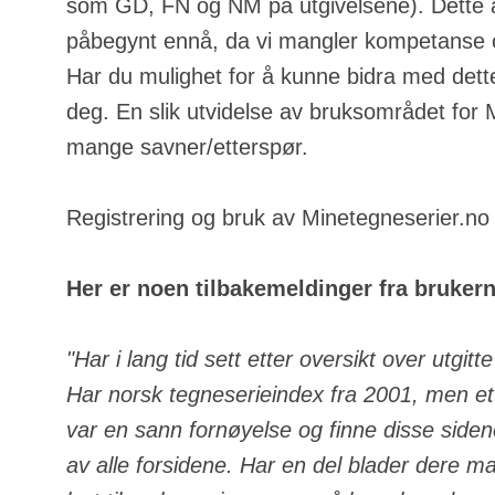
som GD, FN og NM på utgivelsene). Dette a
påbegynt ennå, da vi mangler kompetanse o
Har du mulighet for å kunne bidra med dette
deg. En slik utvidelse av bruksområdet for
mange savner/etterspør.
Registrering og bruk av Minetegneserier.no e
Her er noen tilbakemeldinger fra bruker
"Har i lang tid sett etter oversikt over utgit
Har norsk tegneserieindex fra 2001, men ett
var en sann fornøyelse og finne disse side
av alle forsidene. Har en del blader dere m