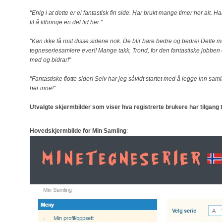
"Enig i at dette er ei fantastisk fin side. Har brukt mange timer her alt. Ha
til å tilbringe en del tid her."
"Kan ikke få rost disse sidene nok. De blir bare bedre og bedre! Dette m
tegneseriesamlere ever!! Mange takk, Trond, for den fantastiske jobben d
med og bidrar!"
"Fantastiske flotte sider! Selv har jeg såvidt startet med å legge inn sam
her inne!"
Utvalgte skjermbilder som viser hva registrerte brukere har tilgang t
Hovedskjermbilde for Min Samling
: