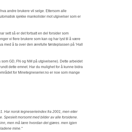
e hva andre brukere vil selge. Ettersom alle
automatisk sjekke mankolister mot utgivelser som er
r sett så er det fortsatt en del forsider som
enger vi flere brukere som kan og har lyst til å være
 Hva med å ta over den ærefulle førsteplassen på ’Hall
ises som GD, FN og NM på utgivelsene). Dette arbeidet
undt dette emnet. Har du mulighet for å kunne bidra
ksområdet for Minetegneserier.no er noe som mange
2001. Har norsk tegneserieindex fra 2001, men etter
e. Spesielt morsomt med bilder av alle forsidene.
e inn, men må lære hvordan det gjøres. men igjen
 bladene mine."