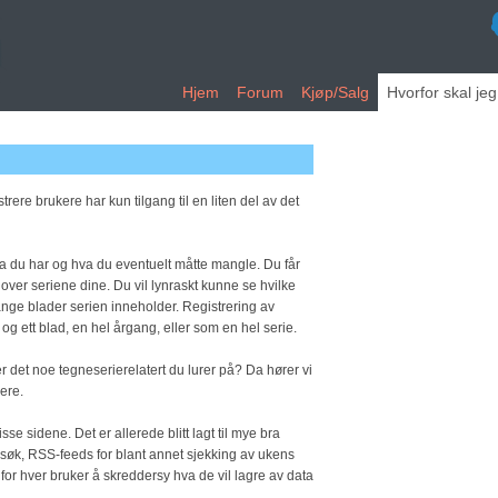
Hjem
Forum
Kjøp/Salg
Hvorfor skal je
rere brukere har kun tilgang til en liten del av det
hva du har og hva du eventuelt måtte mangle. Du får
 over seriene dine. Du vil lynraskt kunne se hvilke
ange blader serien inneholder. Registrering av
og ett blad, en hel årgang, eller som en hel serie.
r det noe tegneserierelatert du lurer på? Da hører vi
kere.
se sidene. Det er allerede blitt lagt til mye bra
 søk, RSS-feeds for blant annet sjekking av ukens
 for hver bruker å skreddersy hva de vil lagre av data