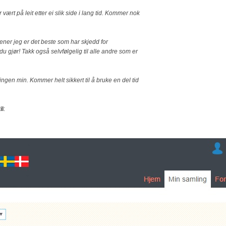
r vært på leit etter ei slik side i lang tid. Kommer nok
ener jeg er det beste som har skjedd for
u gjør! Takk også selvfølgelig til alle andre som er
lingen min. Kommer helt sikkert til å bruke en del tid
il
: