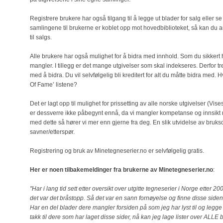
Registrere brukere har også tilgang til å legge ut blader for salg eller s
samlingene til brukerne er koblet opp mot hovedbiblioteket, så kan du 
til salgs.
Alle brukere har også mulighet for å bidra med innhold. Som du sikkert ha
mangler. I tillegg er det mange utgivelser som skal indekseres. Derfor tr
med å bidra. Du vil selvfølgelig bli kreditert for alt du måtte bidra med.
Of Fame’ listene?
Det er lagt opp til mulighet for prissetting av alle norske utgivelser (V
er dessverre ikke påbegynt ennå, da vi mangler kompetanse og innsikt r
med dette så hører vi mer enn gjerne fra deg. En slik utvidelse av bru
savner/etterspør.
Registrering og bruk av Minetegneserier.no er selvfølgelig gratis.
Her er noen tilbakemeldinger fra brukerne av Minetegneserier.no
:
"Har i lang tid sett etter oversikt over utgitte tegneserier i Norge etter 
det var det bråstopp. Så det var en sann fornøyelse og finne disse siden
Har en del blader dere mangler forsiden på som jeg har lyst til og legg
takk til dere som har laget disse sider, nå kan jeg lage lister over ALLE