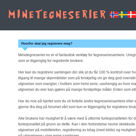
Hvorfor skal jeg registrere meg?
Minetegneserier.no er et fantastisk verktøy for tegneseriesamlere. Uregist
som er tilgjenglig for registrerte brukere.
Her kan du registrere samlingen din slik at du får 100 % kontroll over 
tilgang til mange skjermbilder som på forskjellig vis gir deg god oversikt
utgivelser som mangler, i hvilken som helst serie, uavhengig av hvor m
utgivelser du eier kan gjøres på mange forskjellige måter. Enten som ett 
Har du noe på hjertet som du vil fortelle andre tegneseriesamlere eller e
gjerne ifra deg på forumet vårt som kun er tilgjengelig for registrere bru
Alle brukere har mulighet til å være med å utforme funksjonaliteten for dis
funksjonalitet på grunn av dette. Kan i den forbindelse nevne strekkode
utgivelser på mobiltelefon, registrering av bilag (med bilde) og mulighet
på utgivelsene i sine egne samlinger.