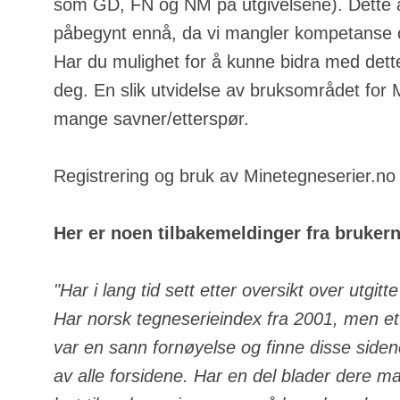
som GD, FN og NM på utgivelsene). Dette a
påbegynt ennå, da vi mangler kompetanse o
Har du mulighet for å kunne bidra med dette
deg. En slik utvidelse av bruksområdet for
mange savner/etterspør.
Registrering og bruk av Minetegneserier.no e
Her er noen tilbakemeldinger fra bruker
"Har i lang tid sett etter oversikt over utgit
Har norsk tegneserieindex fra 2001, men ett
var en sann fornøyelse og finne disse side
av alle forsidene. Har en del blader dere m