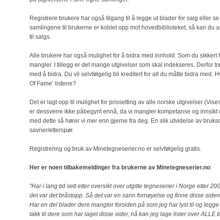
Registrere brukere har også tilgang til å legge ut blader for salg eller s
samlingene til brukerne er koblet opp mot hovedbiblioteket, så kan du 
til salgs.
Alle brukere har også mulighet for å bidra med innhold. Som du sikkert ha
mangler. I tillegg er det mange utgivelser som skal indekseres. Derfor tr
med å bidra. Du vil selvfølgelig bli kreditert for alt du måtte bidra med.
Of Fame’ listene?
Det er lagt opp til mulighet for prissetting av alle norske utgivelser (V
er dessverre ikke påbegynt ennå, da vi mangler kompetanse og innsikt r
med dette så hører vi mer enn gjerne fra deg. En slik utvidelse av bru
savner/etterspør.
Registrering og bruk av Minetegneserier.no er selvfølgelig gratis.
Her er noen tilbakemeldinger fra brukerne av Minetegneserier.no
:
"Har i lang tid sett etter oversikt over utgitte tegneserier i Norge etter 
det var det bråstopp. Så det var en sann fornøyelse og finne disse siden
Har en del blader dere mangler forsiden på som jeg har lyst til og legg
takk til dere som har laget disse sider, nå kan jeg lage lister over ALLE