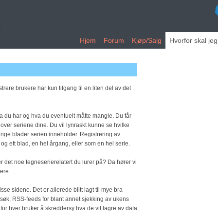
Hjem
Forum
Kjøp/Salg
Hvorfor skal je
rere brukere har kun tilgang til en liten del av det
hva du har og hva du eventuelt måtte mangle. Du får
 over seriene dine. Du vil lynraskt kunne se hvilke
ange blader serien inneholder. Registrering av
og ett blad, en hel årgang, eller som en hel serie.
r det noe tegneserierelatert du lurer på? Da hører vi
kere.
se sidene. Det er allerede blitt lagt til mye bra
 søk, RSS-feeds for blant annet sjekking av ukens
 for hver bruker å skreddersy hva de vil lagre av data