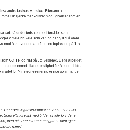
e hva andre brukere vil selge. Ettersom alle
automatisk sjekke mankolister mot utgivelser som er
r sett så er det fortsatt en del forsider som
enger vi flere brukere som kan og har lyst til å være
 Hva med å ta over den ærefulle førsteplassen på ’Hall
ises som GD, FN og NM på utgivelsene). Dette arbeidet
undt dette emnet. Har du mulighet for å kunne bidra
ksområdet for Minetegneserier.no er noe som mange
2001. Har norsk tegneserieindex fra 2001, men etter
e. Spesielt morsomt med bilder av alle forsidene.
e inn, men må lære hvordan det gjøres. men igjen
 bladene mine."