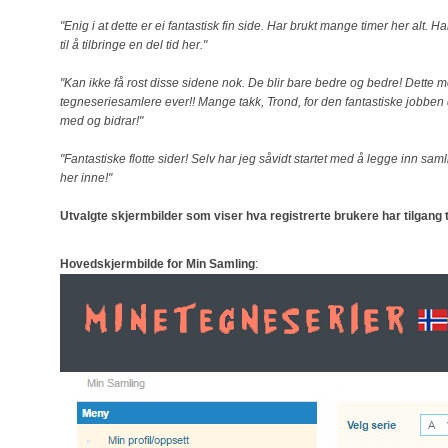
"Enig i at dette er ei fantastisk fin side. Har brukt mange timer her alt. Ha
til å tilbringe en del tid her."
"Kan ikke få rost disse sidene nok. De blir bare bedre og bedre! Dette m
tegneseriesamlere ever!! Mange takk, Trond, for den fantastiske jobben d
med og bidrar!"
"Fantastiske flotte sider! Selv har jeg såvidt startet med å legge inn sam
her inne!"
Utvalgte skjermbilder som viser hva registrerte brukere har tilgang t
Hovedskjermbilde for Min Samling
: