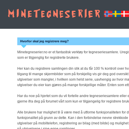
Hvorfor skal jeg registrere meg?
Minetegneserier.no er et fantastisk verktøy for tegneseriesamlere. Uregist
som er tilgjenglig for registrerte brukere.
Her kan du registrere samlingen din slik at du får 100 % kontroll over 
tilgang til mange skjermbilder som på forskjellig vis gir deg god oversikt
utgivelser som mangler, i hvilken som helst serie, uavhengig av hvor m
utgivelser du eier kan gjøres på mange forskjellige måter. Enten som ett 
Har du noe på hjertet som du vil fortelle andre tegneseriesamlere eller e
gjerne ifra deg på forumet vårt som kun er tilgjengelig for registrere bru
Alle brukere har mulighet til å være med å utforme funksjonaliteten for dis
funksjonalitet på grunn av dette. Kan i den forbindelse nevne strekkode
utgivelser på mobiltelefon, registrering av bilag (med bilde) og mulighet
på utgivelsene i sine egne samlinger.