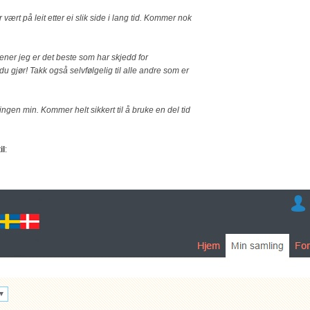
r vært på leit etter ei slik side i lang tid. Kommer nok
ener jeg er det beste som har skjedd for
u gjør! Takk også selvfølgelig til alle andre som er
lingen min. Kommer helt sikkert til å bruke en del tid
il
: