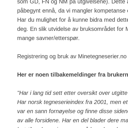
som GD, FN og NM på utgivelsene). Dette a
påbegynt ennå, da vi mangler kompetanse o
Har du mulighet for å kunne bidra med dette
deg. En slik utvidelse av bruksområdet for
mange savner/etterspør.
Registrering og bruk av Minetegneserier.no e
Her er noen tilbakemeldinger fra bruker
"Har i lang tid sett etter oversikt over utgit
Har norsk tegneserieindex fra 2001, men ett
var en sann fornøyelse og finne disse side
av alle forsidene. Har en del blader dere m