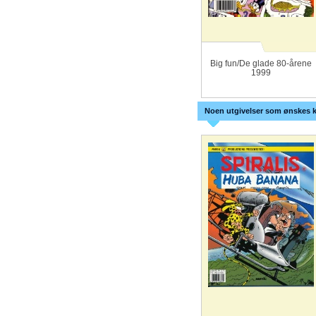
Big fun/De glade 80-årene
1999
Noen utgivelser som ønskes k