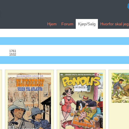
Hjem
Forum
Kjøp/Salg
Hvorfor skal je
1761
1532