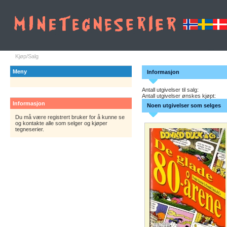
Kjøp/Salg
Meny
Informasjon
Antall utgivelser til salg:
Antall utgivelser ønskes kjøpt:
Informasjon
Noen utgivelser som selges
Du må være registrert bruker for å kunne se
og kontakte alle som selger og kjøper
tegneserier.