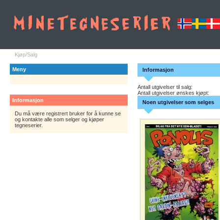
Kjøp/Salg
Meny
Informasjon
Antall utgivelser til salg:
Antall utgivelser ønskes kjøpt:
Informasjon
Noen utgivelser som selges
Du må være registrert bruker for å kunne se
og kontakte alle som selger og kjøper
tegneserier.