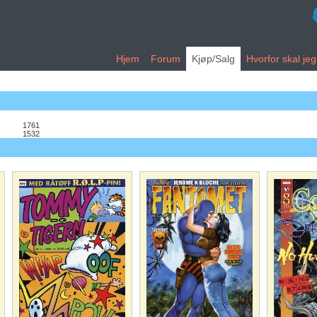
Hjem
Forum
Kjøp/Salg
Hvorfor skal je
1761
1532