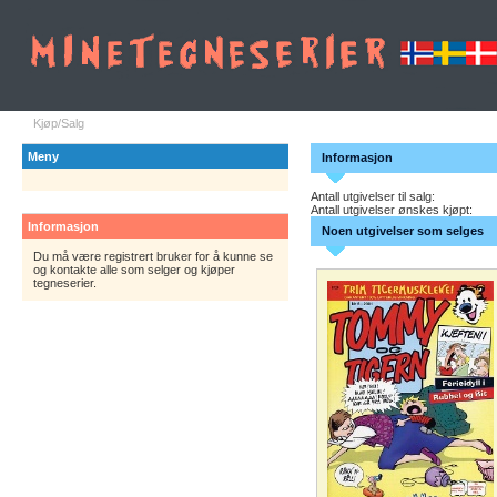
Kjøp/Salg
Meny
Informasjon
Antall utgivelser til salg:
Antall utgivelser ønskes kjøpt:
Informasjon
Noen utgivelser som selges
Du må være registrert bruker for å kunne se
og kontakte alle som selger og kjøper
tegneserier.