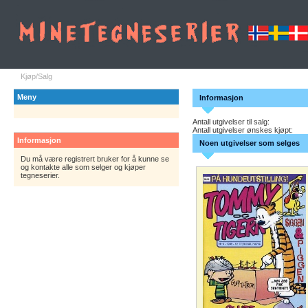
Kjøp/Salg
Meny
Informasjon
Antall utgivelser til salg:
Antall utgivelser ønskes kjøpt:
Informasjon
Noen utgivelser som selges
Du må være registrert bruker for å kunne se
og kontakte alle som selger og kjøper
tegneserier.