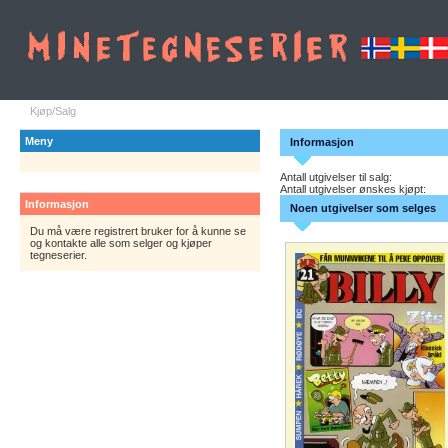
Kjøp/Salg
Meny
Informasjon
Antall utgivelser til salg:
Antall utgivelser ønskes kjøpt:
Informasjon
Noen utgivelser som selges
Du må være registrert bruker for å kunne se
og kontakte alle som selger og kjøper
tegneserier.