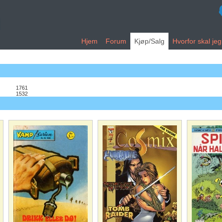
Hjem
Forum
Kjøp/Salg
Hvorfor skal je
1761
1532