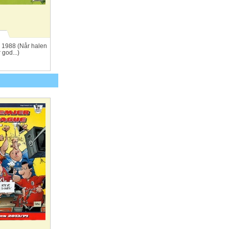
.1 1988 (Når halen
 god...)