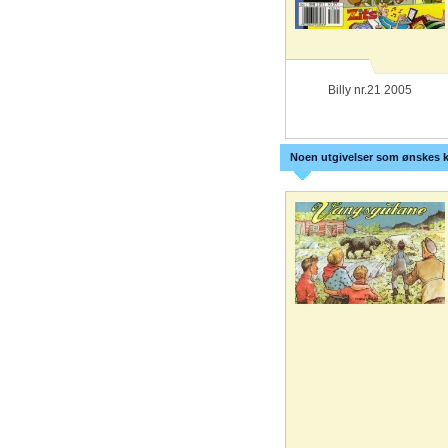
Billy nr.21 2005
Noen utgivelser som ønskes k