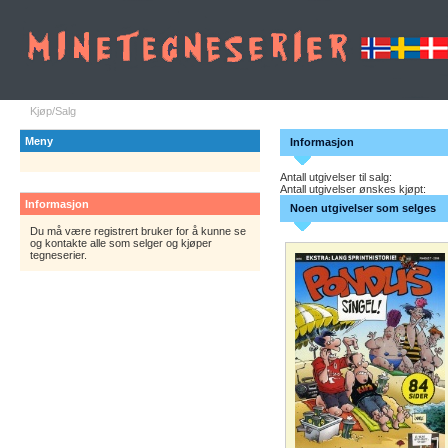
Kjøp/Salg
Meny
Informasjon
Antall utgivelser til salg:
Antall utgivelser ønskes kjøpt:
Informasjon
Noen utgivelser som selges
Du må være registrert bruker for å kunne se
og kontakte alle som selger og kjøper
tegneserier.