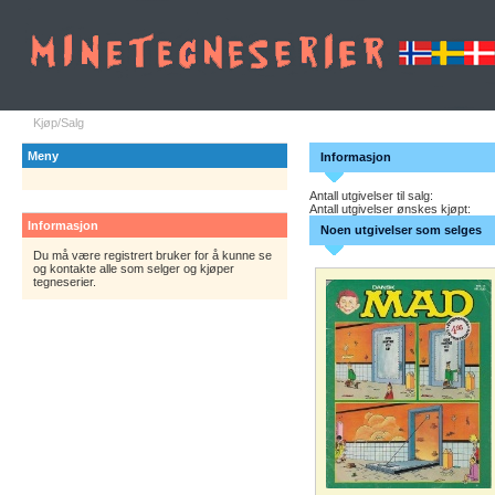
Kjøp/Salg
Meny
Informasjon
Antall utgivelser til salg:
Antall utgivelser ønskes kjøpt:
Informasjon
Noen utgivelser som selges
Du må være registrert bruker for å kunne se
og kontakte alle som selger og kjøper
tegneserier.