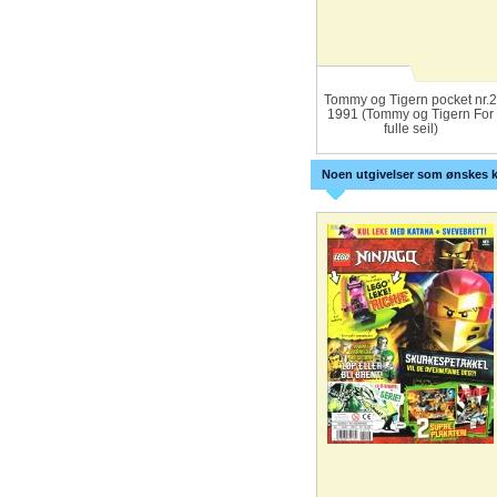
Tommy og Tigern pocket nr.2
1991 (Tommy og Tigern For
fulle seil)
Noen utgivelser som ønskes k