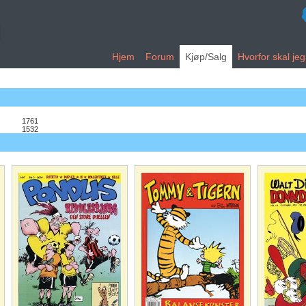
Hjem
Forum
Kjøp/Salg
Hvorfor skal je
1761
1532