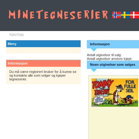
Kjøp/Salg
Meny
Informasjon
Antall utgivelser til salg:
Antall utgivelser ønskes kjøpt:
Informasjon
Noen utgivelser som selges
Du må være registrert bruker for å kunne se
og kontakte alle som selger og kjøper
tegneserier.