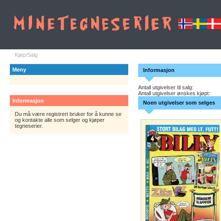
Kjøp/Salg
Meny
Informasjon
Antall utgivelser til salg:
Antall utgivelser ønskes kjøpt:
Informasjon
Noen utgivelser som selges
Du må være registrert bruker for å kunne se
og kontakte alle som selger og kjøper
tegneserier.