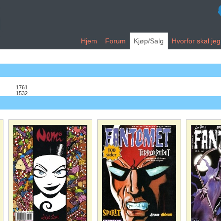
Hjem
Forum
Kjøp/Salg
Hvorfor skal je
1761
1532