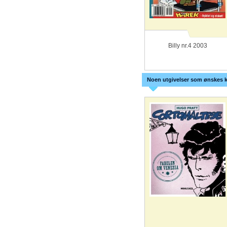
Billy nr.4 2003
Noen utgivelser som ønskes k