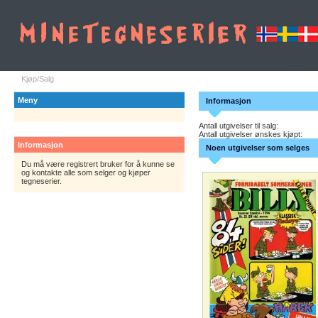
Kjøp/Salg
Meny
Informasjon
Antall utgivelser til salg:
Antall utgivelser ønskes kjøpt:
Informasjon
Noen utgivelser som selges
Du må være registrert bruker for å kunne se
og kontakte alle som selger og kjøper
tegneserier.