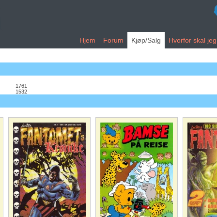
Hjem
Forum
Kjøp/Salg
Hvorfor skal je
1761
1532