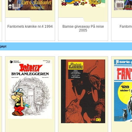
Fantomets krønike nr.4 1994
Bamse giveaway På reise
Fantome
2005
jøpt