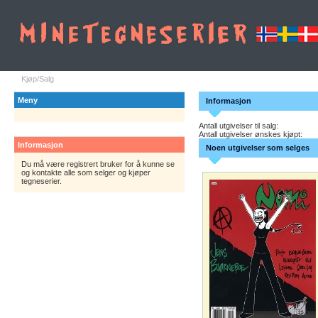
Kjøp/Salg
Meny
Informasjon
Antall utgivelser til salg:
Antall utgivelser ønskes kjøpt:
Informasjon
Noen utgivelser som selges
Du må være registrert bruker for å kunne se
og kontakte alle som selger og kjøper
tegneserier.