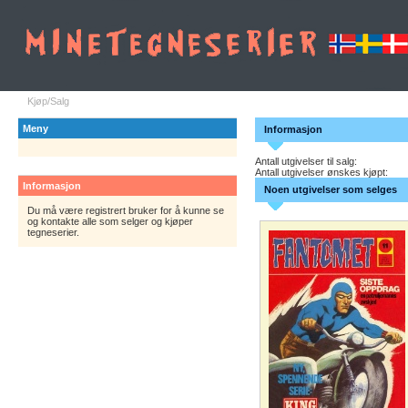
Kjøp/Salg
Meny
Informasjon
Antall utgivelser til salg:
Antall utgivelser ønskes kjøpt:
Informasjon
Noen utgivelser som selges
Du må være registrert bruker for å kunne se
og kontakte alle som selger og kjøper
tegneserier.