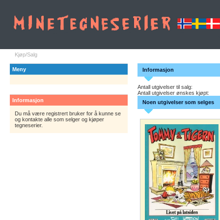
Kjøp/Salg
Meny
Informasjon
Antall utgivelser til salg:
Antall utgivelser ønskes kjøpt:
Informasjon
Noen utgivelser som selges
Du må være registrert bruker for å kunne se
og kontakte alle som selger og kjøper
tegneserier.