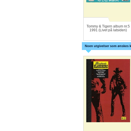
Tommy & Tigern album nr.5
1991 (Livet på latsiden)
Noen utgivelser som ønskes k