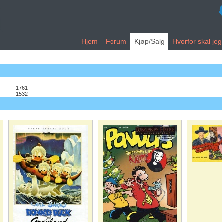
Hjem
Forum
Kjøp/Salg
Hvorfor skal je
1761
1532