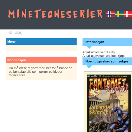
Kjøp/Salg
Meny
Informasjon
Antall utgivelser til salg:
Antall utgivelser ønskes kjøpt:
Informasjon
Noen utgivelser som selges
Du må være registrert bruker for å kunne se
og kontakte alle som selger og kjøper
tegneserier.