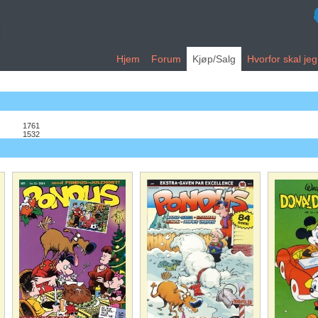
Hjem
Forum
Kjøp/Salg
Hvorfor skal je
1761
1532