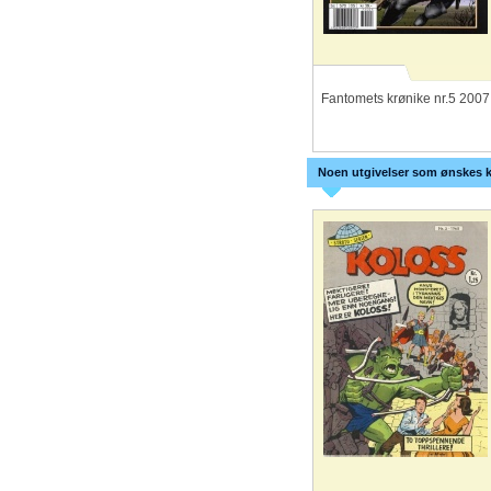
Fantomets krønike nr.5 2007
Noen utgivelser som ønskes k