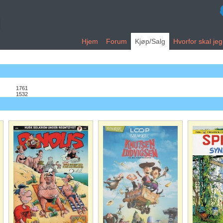
Hjem
Forum
Kjøp/Salg
Hvorfor skal je
1761
1532