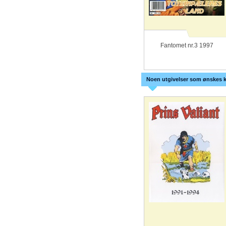
Fantomet nr.3 1997
Noen utgivelser som ønskes k