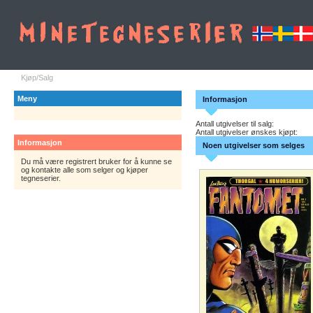
Kjøp/Salg
Meny
Informasjon
Antall utgivelser til salg:
Antall utgivelser ønskes kjøpt:
Informasjon
Noen utgivelser som selges
Du må være registrert bruker for å kunne se
og kontakte alle som selger og kjøper
tegneserier.