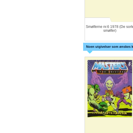
Smølferne nr.6 1978 (De sort
smølfer)
Noen utgivelser som ønskes k