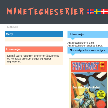
Kjøp/Salg
Meny
Informasjon
Antall utgivelser til salg:
Antall utgivelser ønskes kjøpt:
Informasjon
Noen utgivelser som selges
Du må være registrert bruker for å kunne se
og kontakte alle som selger og kjøper
tegneserier.