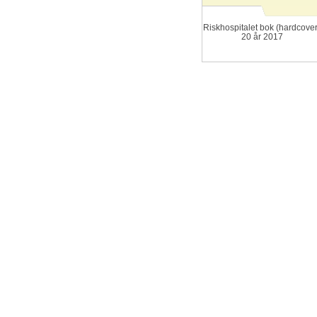
Riskhospitalet bok (hardcover
20 år 2017