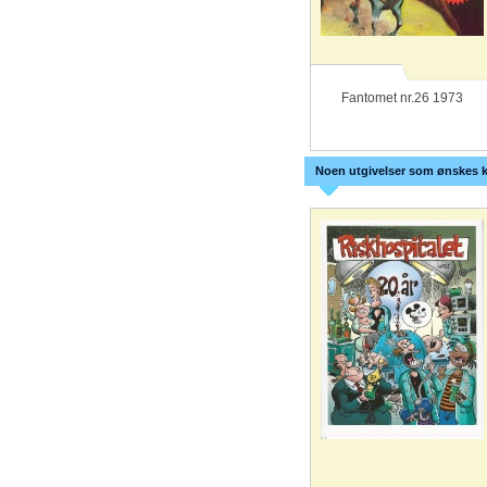
Fantomet nr.26 1973
Noen utgivelser som ønskes k