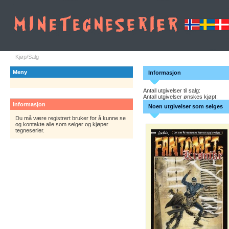
Kjøp/Salg
Meny
Informasjon
Antall utgivelser til salg:
Antall utgivelser ønskes kjøpt:
Informasjon
Noen utgivelser som selges
Du må være registrert bruker for å kunne se
og kontakte alle som selger og kjøper
tegneserier.