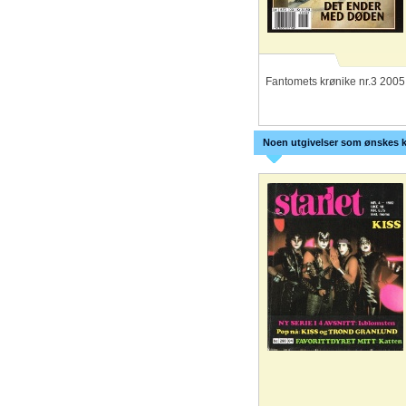
Fantomets krønike nr.3 2005
Noen utgivelser som ønskes k