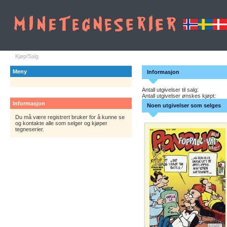
Kjøp/Salg
Meny
Informasjon
Antall utgivelser til salg:
Antall utgivelser ønskes kjøpt:
Informasjon
Noen utgivelser som selges
Du må være registrert bruker for å kunne se
og kontakte alle som selger og kjøper
tegneserier.