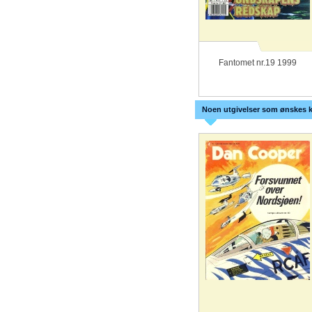
Fantomet nr.19 1999
Noen utgivelser som ønskes k