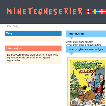
Kjøp/Salg
Meny
Informasjon
Antall utgivelser til salg:
Antall utgivelser ønskes kjøpt:
Informasjon
Noen utgivelser som selges
Du må være registrert bruker for å kunne se
og kontakte alle som selger og kjøper
tegneserier.