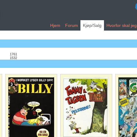
Hjem
Forum
Kjøp/Salg
Hvorfor skal je
1761
1532