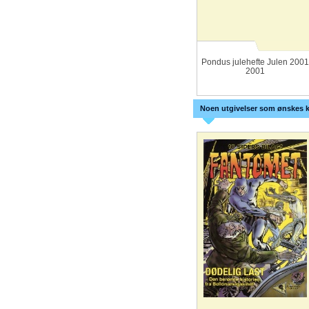
Pondus julehefte Julen 2001
2001
Noen utgivelser som ønskes k