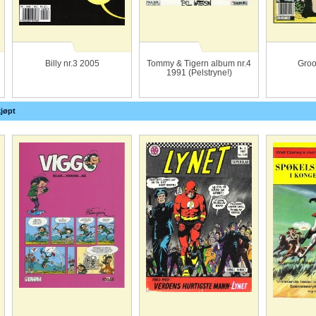
Billy nr.3 2005
Tommy & Tigern album nr.4
Groo
1991 (Pelstryne!)
jøpt