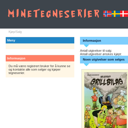
Kjøp/Salg
Meny
Informasjon
Antall utgivelser til salg:
Antall utgivelser ønskes kjøpt:
Informasjon
Noen utgivelser som selges
Du må være registrert bruker for å kunne se
og kontakte alle som selger og kjøper
tegneserier.