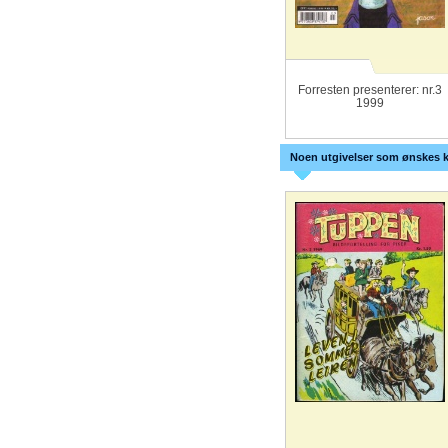
Forresten presenterer: nr.3
1999
Noen utgivelser som ønskes k