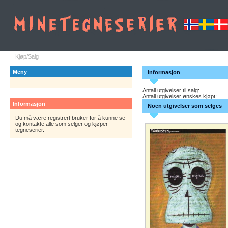
Kjøp/Salg
Meny
Informasjon
Antall utgivelser til salg:
Antall utgivelser ønskes kjøpt:
Informasjon
Noen utgivelser som selges
Du må være registrert bruker for å kunne se
og kontakte alle som selger og kjøper
tegneserier.