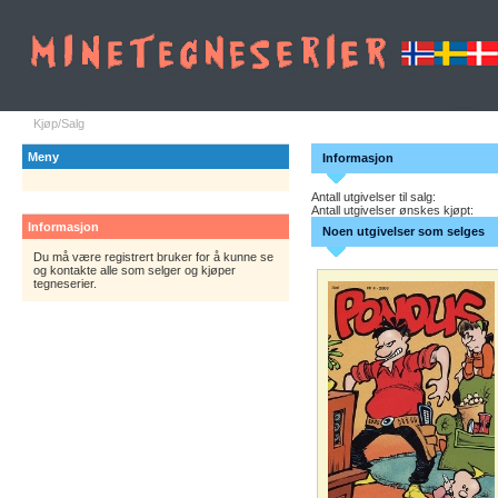
Kjøp/Salg
Meny
Informasjon
Antall utgivelser til salg:
Antall utgivelser ønskes kjøpt:
Informasjon
Noen utgivelser som selges
Du må være registrert bruker for å kunne se
og kontakte alle som selger og kjøper
tegneserier.